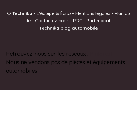
e
©
Technika
-
L'équipe & Édito
-
Mentions légales
-
Plan du
r
site
-
Contactez-nous
-
PDC
-
Partenariat
-
n
Technika blog automobile
a
t
i
Retrouvez-nous sur les réseaux :
Pinterest
v
Nous ne vendons pas de pièces et équipements
e
automobiles
: