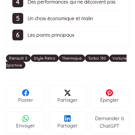
Des performances qui ne déçoivent pas
Un choix économique et malin
Les points principaux
Étiquettes
Renault 5
Style Rétro
Thermique
Turbo 130
Voiture
Sportive
Poster
Partager
Épingler
Demander à
Envoyer
Partager
ChatGPT