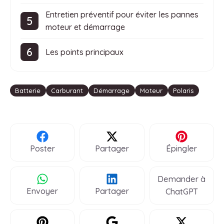
Entretien préventif pour éviter les pannes
moteur et démarrage
Les points principaux
Étiquettes
Batterie
Carburant
Démarrage
Moteur
Polaris
Poster
Partager
Épingler
Demander à
Envoyer
Partager
ChatGPT