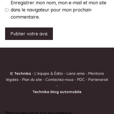
Enregistrer mon nom, mon e-mail et mon site
dans le navigateur pour mon prochain
commentaire.
A
l
t
e
©
Technika
-
L'équipe & Édito
-
Liens amis
-
Mentions
r
légales
-
Plan du site
-
Contactez-nous
-
PDC
-
Partenariat
n
-
a
Technika blog automobile
t
i
v
Retrouvez-nous sur les réseaux :
Pinterest