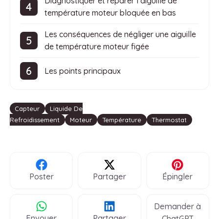
Diagnostiquer et réparer l’aiguille de
température moteur bloquée en bas
Les conséquences de négliger une aiguille
de température moteur figée
Les points principaux
Étiquettes
Capteur
Liquide De
Refroidissement
Moteur
Température
Thermostat
Poster
Partager
Épingler
Demander à
Envoyer
Partager
ChatGPT