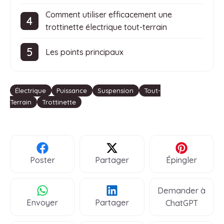
Comment utiliser efficacement une
trottinette électrique tout-terrain
Les points principaux
Étiquettes
Électrique
Puissance
Suspension
Tout-
Terrain
Trottinette
Poster
Partager
Épingler
Demander à
Envoyer
Partager
ChatGPT