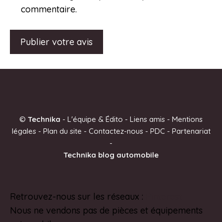
commentaire.
A
l
t
e
©
Technika
-
L'équipe & Édito
-
Liens amis
-
Mentions
r
légales
-
Plan du site
-
Contactez-nous
-
PDC
-
Partenariat
n
-
a
Technika blog automobile
t
i
v
Retrouvez-nous sur les réseaux :
Pinterest
e
Nous ne vendons pas de pièces et équipements
: