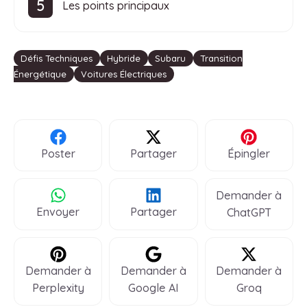
Les points principaux
Étiquettes
Défis Techniques
Hybride
Subaru
Transition
Énergétique
Voitures Électriques
Poster
Partager
Épingler
Demander à
Envoyer
Partager
ChatGPT
Demander à
Demander à
Demander à
Perplexity
Google AI
Groq