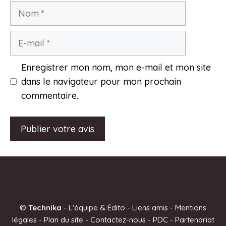
Nom
E-
mail
Enregistrer mon nom, mon e-mail et mon site
dans le navigateur pour mon prochain
commentaire.
A
l
t
e
©
Technika
-
L'équipe & Édito
-
Liens amis
-
Mentions
r
légales
-
Plan du site
-
Contactez-nous
-
PDC
-
Partenariat
n