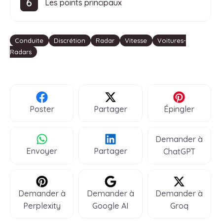
Les points principaux
Étiquettes
Conduite
Discrétion
Radar
Vitesse
Voitures-
Radars
Poster
Partager
Épingler
Demander à
Envoyer
Partager
ChatGPT
Demander à
Demander à
Demander à
Perplexity
Google AI
Groq