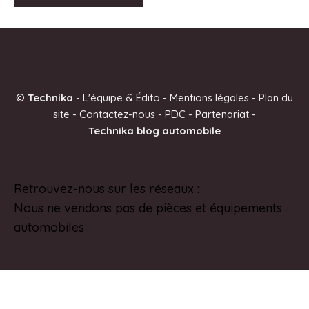
A
l
t
e
©
Technika
-
L'équipe & Édito
-
Mentions légales
-
Plan du
r
site
-
Contactez-nous
-
PDC
-
Partenariat
-
n
Technika blog automobile
a
t
i
Retrouvez-nous sur les réseaux :
Pinterest
v
Nous ne vendons pas de pièces et équipements
e
automobiles
: