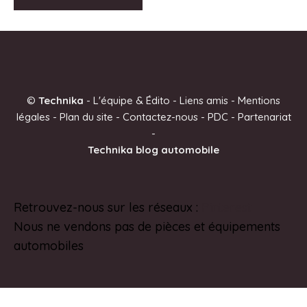
A
l
t
e
©
Technika
-
L'équipe & Édito
-
Liens amis
-
Mentions
r
légales
-
Plan du site
-
Contactez-nous
-
PDC
-
Partenariat
n
-
a
Technika blog automobile
t
i
v
Retrouvez-nous sur les réseaux :
Pinterest
e
Nous ne vendons pas de pièces et équipements
:
automobiles