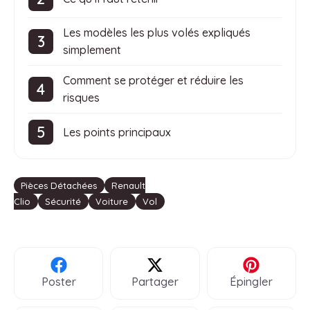
Les modèles les plus volés expliqués
simplement
Comment se protéger et réduire les
risques
Les points principaux
Étiquettes
Pièces Détachées
Renault
Clio
Sécurité
Voiture
Vol
Poster
Partager
Épingler