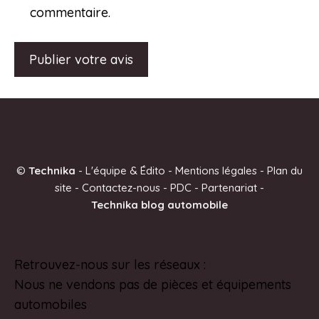
commentaire.
A
l
t
e
©
Technika
-
L'équipe & Édito
-
Mentions légales
-
Plan du
r
site
-
Contactez-nous
-
PDC
-
Partenariat
-
n
Technika blog automobile
a
t
i
Retrouvez-nous sur les réseaux :
Pinterest
v
Nous ne vendons pas de pièces et équipements
e
automobiles
: