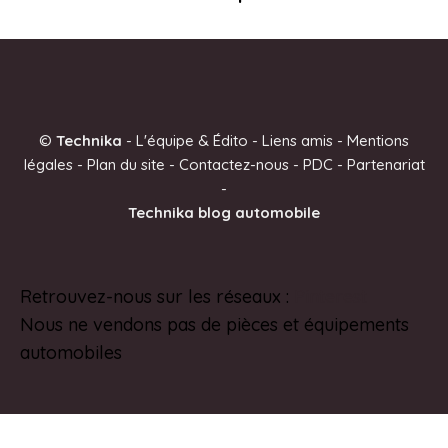
©
Technika
-
L'équipe & Édito
-
Liens amis
-
Mentions
légales
-
Plan du site
-
Contactez-nous
-
PDC
-
Partenariat
-
Technika blog automobile
Retrouvez-nous sur les réseaux :
Pinterest
Nous ne vendons pas de pièces et équipements
automobiles