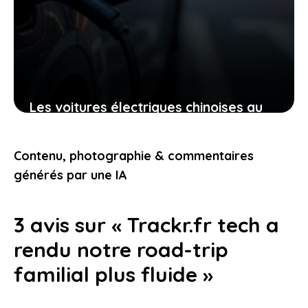
Les voitures électriques chinoises au
canada : ces décisions qui vont
transformer votre expérience
Contenu, photographie & commentaires
automobile
générés par une IA
24 janvier 2026
3 avis sur « Trackr.fr tech a
rendu notre road-trip
familial plus fluide »