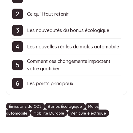
Ce qu’il faut retenir
Les nouveautés du bonus écologique
Les nouvelles règles du malus automobile
Comment ces changements impactent
votre quotidien
Les points principaux
Étiquettes
Émissions de CO2
Bonus Écologique
Malus
automobile
Mobilité Durable
Véhicule électrique