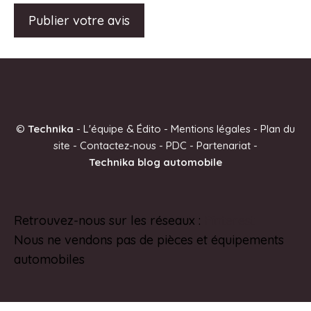
A
l
t
e
©
Technika
-
L'équipe & Édito
-
Mentions légales
-
Plan du
r
site
-
Contactez-nous
-
PDC
-
Partenariat
-
n
Technika blog automobile
a
t
i
Retrouvez-nous sur les réseaux :
Pinterest
v
Nous ne vendons pas de pièces et équipements
e
automobiles
: