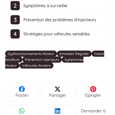
Symptômes à surveiller
Prévention des problèmes d’injecteurs
Stratégies pour véhicules sensibles
Étiquettes
Dysfonctionnements Moteur
Entretien Régulier
Gasoil
Excellium
Prévention Injecteurs
Symptômes
Moteur
Véhicules Anciens
Poster
Partager
Épingler
Demander à