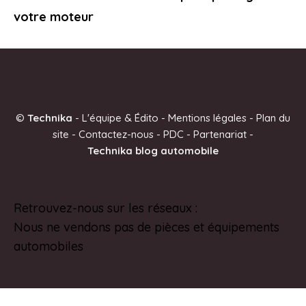
votre moteur
©
Technika
-
L'équipe & Édito
-
Mentions légales
-
Plan du
site
-
Contactez-nous
-
PDC
-
Partenariat
-
Technika blog automobile
Retrouvez-nous sur les réseaux :
Pinterest
Nous ne vendons pas de pièces et équipements
automobiles