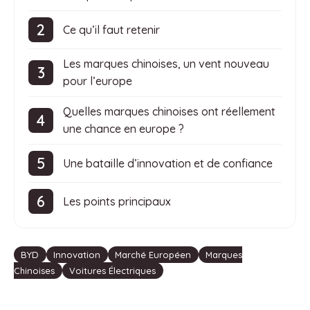
Ce qu’il faut retenir
Les marques chinoises, un vent nouveau
pour l’europe
Quelles marques chinoises ont réellement
une chance en europe ?
Une bataille d’innovation et de confiance
Les points principaux
Étiquettes
BYD
Innovation
Marché Européen
Marques
Chinoises
Voitures Électriques