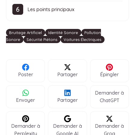
Les points principaux
Étiquettes
Bruitage Artificiel
Identité Sonore
Pollution
Sonore
Sécurité Piétons
Voitures Électriques
Poster
Partager
Épingler
Demander à
Envoyer
Partager
ChatGPT
Demander à
Demander à
Demander à
Perplexity
Google AI
Groq