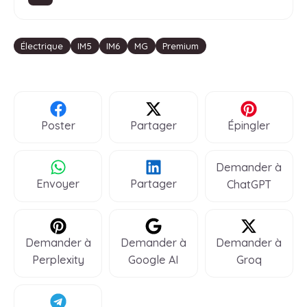
Étiquettes
Électrique
IM5
IM6
MG
Premium
Poster
Partager
Épingler
Demander à
Envoyer
Partager
ChatGPT
Demander à
Demander à
Demander à
Perplexity
Google AI
Groq