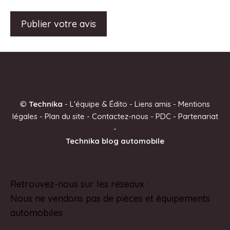
A
l
t
e
©
Technika
-
L'équipe & Édito
-
Liens amis
-
Mentions
r
légales
-
Plan du site
-
Contactez-nous
-
PDC
-
Partenariat
n
-
a
Technika blog automobile
t
i
v
Retrouvez-nous sur les réseaux :
Pinterest
e
Nous ne vendons pas de pièces et équipements
:
automobiles