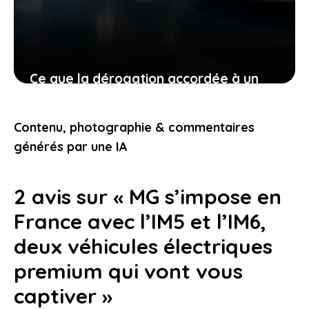
Ce que la dérogation accordée à un
constructeur chinois pour vendre aux
États-Unis révèle sur l’avenir de
Contenu, photographie & commentaires
l’automobile
générés par une IA
3 juin 2026
2 avis sur « MG s’impose en
France avec l’IM5 et l’IM6,
deux véhicules électriques
premium qui vont vous
captiver »