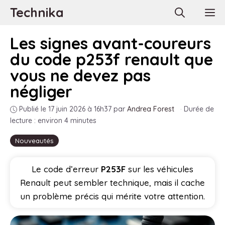
Aller
Technika
M
au
contenu
Les signes avant-coureurs
du code p253f renault que
vous ne devez pas
négliger
Publié le 17 juin 2026 à 16h37
par
Andrea Forest
·
Durée de
lecture : environ 4 minutes
Nouveautés
Le code d’erreur
P253F
sur les véhicules
Renault peut sembler technique, mais il cache
un problème précis qui mérite votre attention.