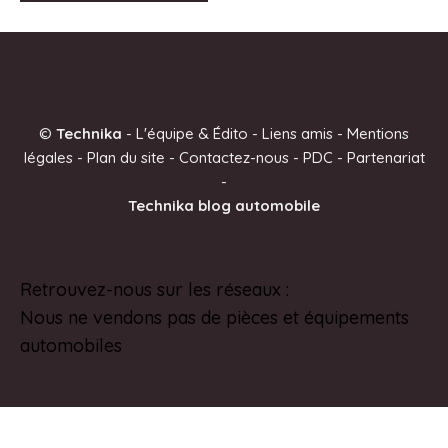
A
l
t
e
©
Technika
-
L'équipe & Édito
-
Liens amis
-
Mentions
r
légales
-
Plan du site
-
Contactez-nous
-
PDC
-
Partenariat
n
-
a
Technika blog automobile
t
i
v
Retrouvez-nous sur les réseaux :
Pinterest
e
Nous ne vendons pas de pièces et équipements
:
automobiles