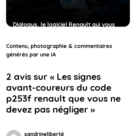
Dialogys, le logiciel Renault qui vous
aide à garder votre voiture en parfait
état sans stress
Contenu, photographie & commentaires
25 juin 2026
générés par une IA
2 avis sur « Les signes
avant-coureurs du code
p253f renault que vous ne
devez pas négliger »
sandrineliberté