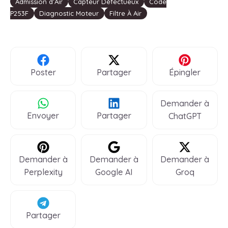
Étiquettes
Admission d’Air
Capteur Défectueux
Code
P253F
Diagnostic Moteur
Filtre À Air
Poster
Partager
Épingler
Demander à
Envoyer
Partager
ChatGPT
Demander à
Demander à
Demander à
Perplexity
Google AI
Groq
Partager