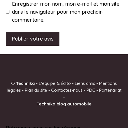
Enregistrer mon nom, mon e-mail et mon site
dans le navigateur pour mon prochain
commentaire.
A
l
t
e
©
Technika
-
L'équipe & Édito
-
Liens amis
-
Mentions
r
légales
-
Plan du site
-
Contactez-nous
-
PDC
-
Partenariat
n
-
a
Technika blog automobile
t
i
v
Retrouvez-nous sur les réseaux :
Pinterest