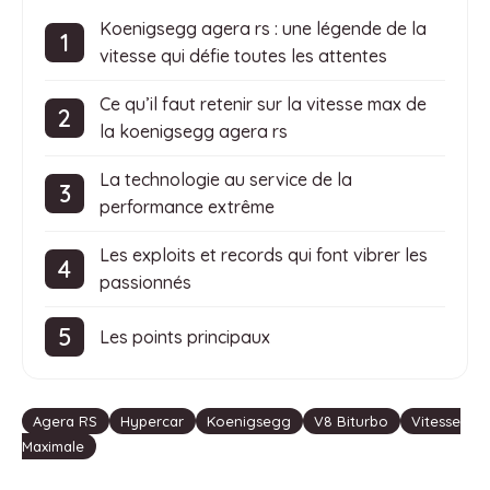
Koenigsegg agera rs : une légende de la
vitesse qui défie toutes les attentes
Ce qu’il faut retenir sur la vitesse max de
la koenigsegg agera rs
La technologie au service de la
performance extrême
Les exploits et records qui font vibrer les
passionnés
Les points principaux
Étiquettes
Agera RS
Hypercar
Koenigsegg
V8 Biturbo
Vitesse
Maximale