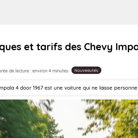
iques et tarifs des Chevy Imp
Nouveautés
rée de lecture : environ 4 minutes
pala 4 door 1967 est une voiture qui ne laisse personne 