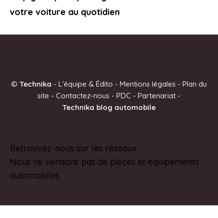
votre voiture au quotidien
©
Technika
-
L'équipe & Édito
-
Mentions légales
-
Plan du
site
-
Contactez-nous
-
PDC
-
Partenariat
-
Technika blog automobile
Retrouvez-nous sur les réseaux :
Pinterest
Nous ne vendons pas de pièces et équipements
automobiles