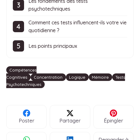
Les fondements des tests
psychotechniques
Comment ces tests influencent-ils votre vie
quotidienne ?
Les points principaux
Étiquettes
Compétences
Cognitives
Concentration
Logique
Mémoire
Tests
Psychotechniques
Poster
Partager
Épingler
Demander à