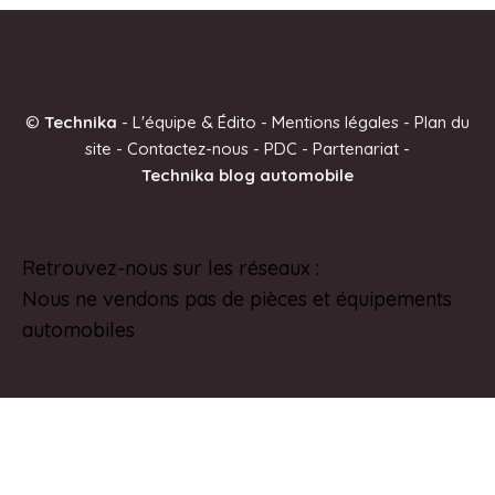
A
l
t
e
©
Technika
-
L'équipe & Édito
-
Mentions légales
-
Plan du
r
site
-
Contactez-nous
-
PDC
-
Partenariat
-
n
Technika blog automobile
a
t
i
Retrouvez-nous sur les réseaux :
Pinterest
v
Nous ne vendons pas de pièces et équipements
e
automobiles
: