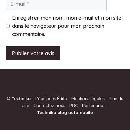
E-
mail
Enregistrer mon nom, mon e-mail et mon site
dans le navigateur pour mon prochain
commentaire.
A
l
t
e
©
Technika
-
L'équipe & Édito
-
Mentions légales
-
Plan du
r
site
-
Contactez-nous
-
PDC
-
Partenariat
-
n
Technika blog automobile
a
t