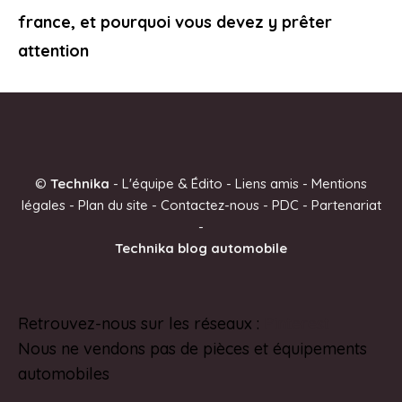
france, et pourquoi vous devez y prêter
attention
©
Technika
-
L'équipe & Édito
-
Liens amis
-
Mentions
légales
-
Plan du site
-
Contactez-nous
-
PDC
-
Partenariat
-
Technika blog automobile
Retrouvez-nous sur les réseaux :
Pinterest
Nous ne vendons pas de pièces et équipements
automobiles