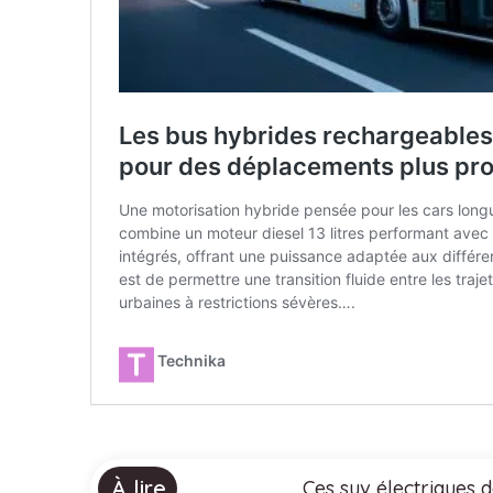
À lire
Ces suv électriques 