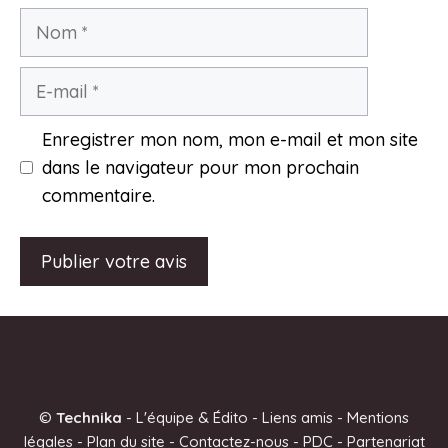
Nom
E-
mail
Enregistrer mon nom, mon e-mail et mon site
dans le navigateur pour mon prochain
commentaire.
A
l
t
e
©
Technika
-
L'équipe & Édito
-
Liens amis
-
Mentions
r
légales
-
Plan du site
-
Contactez-nous
-
PDC
-
Partenariat