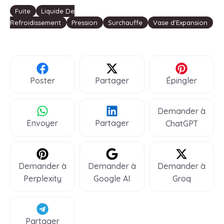
Étiquettes
Fuite
Liquide De
Refroidissement
Pression
Surchauffe
Vase d’Expansion
Poster
Partager
Épingler
Demander à
Envoyer
Partager
ChatGPT
Demander à
Demander à
Demander à
Perplexity
Google AI
Groq
Partager