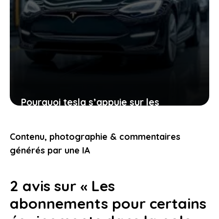
Pourquoi tesla s’appuie sur les
enseignements chinois pour
perfectionner sa fabrication
Contenu, photographie & commentaires
automobile
générés par une IA
7 décembre 2025
2 avis sur « Les
abonnements pour certains