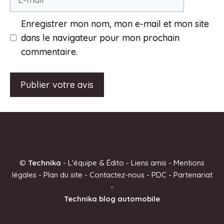
mail
Enregistrer mon nom, mon e-mail et mon site
dans le navigateur pour mon prochain
commentaire.
A
l
t
e
©
Technika
-
L'équipe & Édito
-
Liens amis
-
Mentions
r
légales
-
Plan du site
-
Contactez-nous
-
PDC
-
Partenariat
n
-
a
Technika blog automobile
t
i