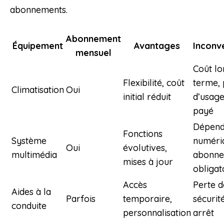
abonnements.
Abonnement
Équipement
Avantages
Inconv
mensuel
Coût l
Flexibilité, coût
terme, 
Climatisation
Oui
initial réduit
d’usage
payé
Dépend
Fonctions
Système
numéri
Oui
évolutives,
multimédia
abonn
mises à jour
obligat
Accès
Perte d
Aides à la
Parfois
temporaire,
sécurité
conduite
personnalisation
arrêt