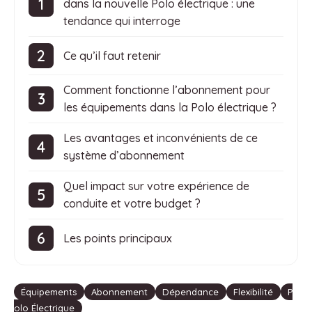
dans la nouvelle Polo électrique : une
tendance qui interroge
Ce qu’il faut retenir
Comment fonctionne l’abonnement pour
les équipements dans la Polo électrique ?
Les avantages et inconvénients de ce
système d’abonnement
Quel impact sur votre expérience de
conduite et votre budget ?
Les points principaux
Étiquettes
Équipements
Abonnement
Dépendance
Flexibilité
P
olo Électrique