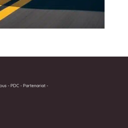
ous
-
PDC
-
Partenariat
-