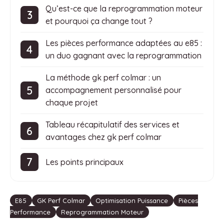
Qu’est-ce que la reprogrammation moteur
et pourquoi ça change tout ?
Les pièces performance adaptées au e85 :
un duo gagnant avec la reprogrammation
La méthode gk perf colmar : un
accompagnement personnalisé pour
chaque projet
Tableau récapitulatif des services et
avantages chez gk perf colmar
Les points principaux
Étiquettes
E85
GK Perf Colmar
Optimisation Puissance
Pièces
Performance
Reprogrammation Moteur