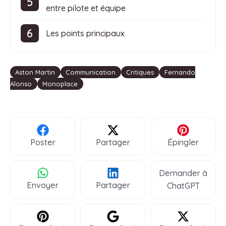
entre pilote et équipe
Les points principaux
Étiquettes
Aston Martin
Communication
Critiques
Fernando
Alonso
Monoplace
Poster
Partager
Épingler
Demander à
Envoyer
Partager
ChatGPT