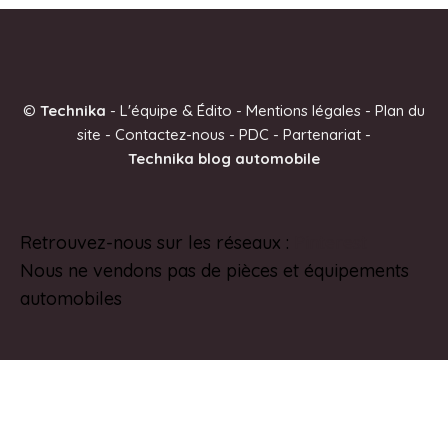
A
l
t
e
©
Technika
-
L'équipe & Édito
-
Mentions légales
-
Plan du
r
site
-
Contactez-nous
-
PDC
-
Partenariat
-
n
Technika blog automobile
a
t
i
Retrouvez-nous sur les réseaux :
Pinterest
v
Nous ne vendons pas de pièces et équipements
e
automobiles
: