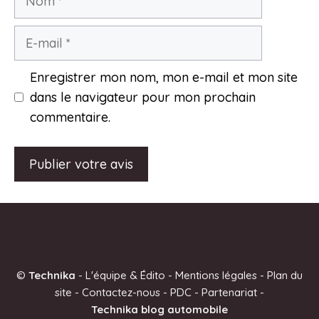
E-
mail
Enregistrer mon nom, mon e-mail et mon site
dans le navigateur pour mon prochain
commentaire.
A
l
t
e
©
Technika
-
L'équipe & Édito
-
Mentions légales
-
Plan du
r
site
-
Contactez-nous
-
PDC
-
Partenariat
-
n
Technika blog automobile
a