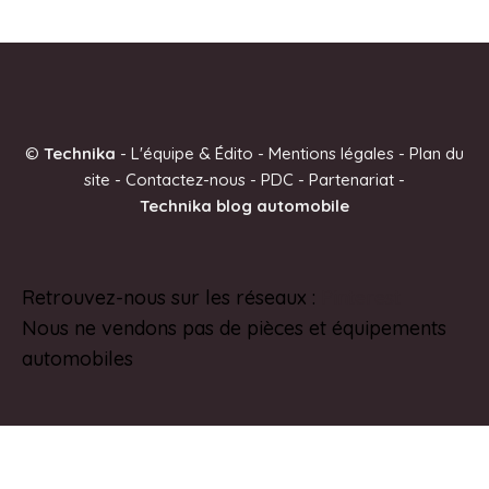
©
Technika
-
L'équipe & Édito
-
Mentions légales
-
Plan du
site
-
Contactez-nous
-
PDC
-
Partenariat
-
Technika blog automobile
Retrouvez-nous sur les réseaux :
Pinterest
Nous ne vendons pas de pièces et équipements
automobiles