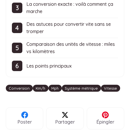
La conversion exacte : voilà comment ça
marche
Des astuces pour convertir vite sans se
tromper
Comparaison des unités de vitesse : miles
vs kilomètres
Les points principaux
Étiquettes
Conversion
Km/h
Mph
Système métrique
Vitesse
Poster
Partager
Épingler