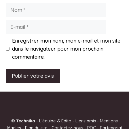
Nom
E-
mail
Enregistrer mon nom, mon e-mail et mon site
dans le navigateur pour mon prochain
commentaire.
A
l
t
e
©
Technika
-
L'équipe & Édito
-
Liens amis
-
Mentions
r
légales
-
Plan du site
-
Contactez-nous
-
PDC
-
Partenariat