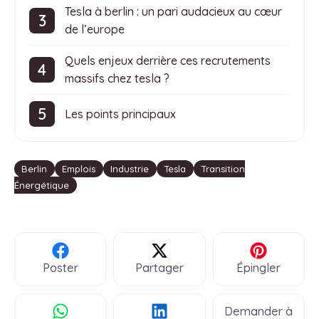
Tesla à berlin : un pari audacieux au cœur
de l’europe
Quels enjeux derrière ces recrutements
massifs chez tesla ?
Les points principaux
Étiquettes
Berlin
Emplois
Industrie
Tesla
Transition
Énergétique
Poster
Partager
Épingler
Demander à