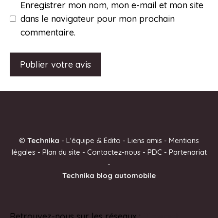
Enregistrer mon nom, mon e-mail et mon site
dans le navigateur pour mon prochain
commentaire.
A
l
t
e
©
Technika
-
L'équipe & Édito
-
Liens amis
-
Mentions
r
légales
-
Plan du site
-
Contactez-nous
-
PDC
-
Partenariat
n
-
a
Technika blog automobile
t
i
v
Retrouvez-nous sur les réseaux :
Pinterest