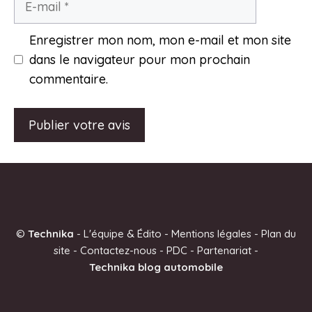
mail
Enregistrer mon nom, mon e-mail et mon site
dans le navigateur pour mon prochain
commentaire.
A
l
t
e
©
Technika
-
L'équipe & Édito
-
Mentions légales
-
Plan du
r
site
-
Contactez-nous
-
PDC
-
Partenariat
-
n
Technika blog automobile
a
t