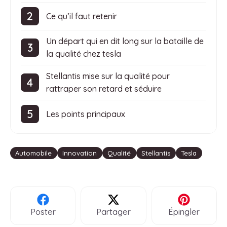
Ce qu’il faut retenir
Un départ qui en dit long sur la bataille de
la qualité chez tesla
Stellantis mise sur la qualité pour
rattraper son retard et séduire
Les points principaux
Étiquettes
Automobile
Innovation
Qualité
Stellantis
Tesla
Poster
Partager
Épingler