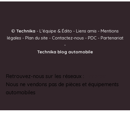
l
t
e
©
Technika
-
L'équipe & Édito
-
Liens amis
-
Mentions
r
légales
-
Plan du site
-
Contactez-nous
-
PDC
-
Partenariat
n
-
a
Technika blog automobile
t
i
v
Retrouvez-nous sur les réseaux :
Pinterest
e
Nous ne vendons pas de pièces et équipements
:
automobiles