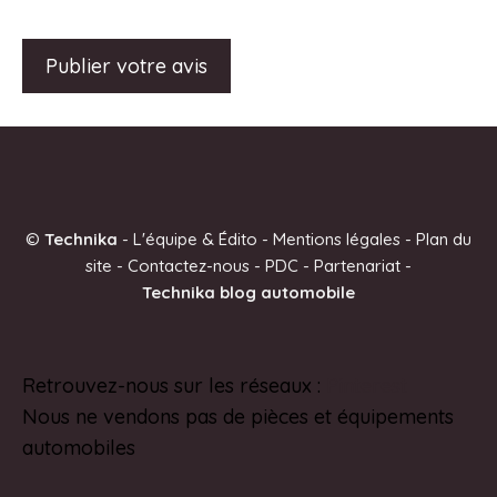
A
l
t
e
©
Technika
-
L'équipe & Édito
-
Mentions légales
-
Plan du
r
site
-
Contactez-nous
-
PDC
-
Partenariat
-
n
Technika blog automobile
a
t
i
Retrouvez-nous sur les réseaux :
Pinterest
v
Nous ne vendons pas de pièces et équipements
e
automobiles
: