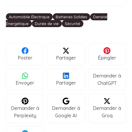
Étiquettes
Automobile Électrique
Batteries Solides
Densité
Énergétique
Durée de vie
Sécurité
Poster
Partager
Épingler
Demander à
Envoyer
Partager
ChatGPT
Demander à
Demander à
Demander à
Perplexity
Google AI
Groq