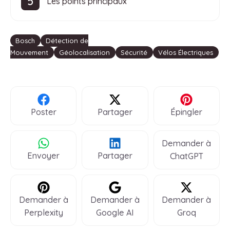
Les points principaux
Étiquettes
Bosch
Détection de
Mouvement
Géolocalisation
Sécurité
Vélos Électriques
Poster
Partager
Épingler
Demander à
Envoyer
Partager
ChatGPT
Demander à
Demander à
Demander à
Perplexity
Google AI
Groq