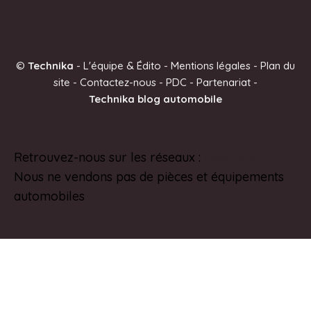
l
t
e
©
Technika
-
L'équipe & Édito
-
Mentions légales
-
Plan du
r
site
-
Contactez-nous
-
PDC
-
Partenariat
-
n
Technika blog automobile
a
t
i
Retrouvez-nous sur les réseaux :
Pinterest
v
Nous ne vendons pas de pièces et équipements
e
automobiles
: