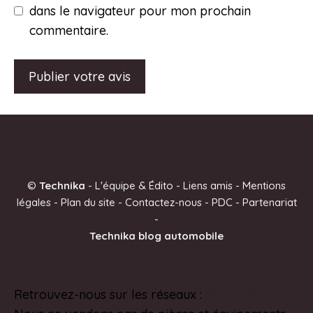
dans le navigateur pour mon prochain
commentaire.
A
l
t
e
©
Technika
-
L'équipe & Édito
-
Liens amis
-
Mentions
r
légales
-
Plan du site
-
Contactez-nous
-
PDC
-
Partenariat
n
-
a
Technika blog automobile
t
i
v
Retrouvez-nous sur les réseaux :
Pinterest
e