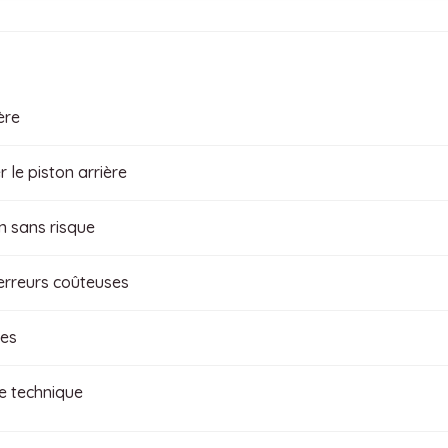
ère
 le piston arrière
n sans risque
 erreurs coûteuses
ues
e technique