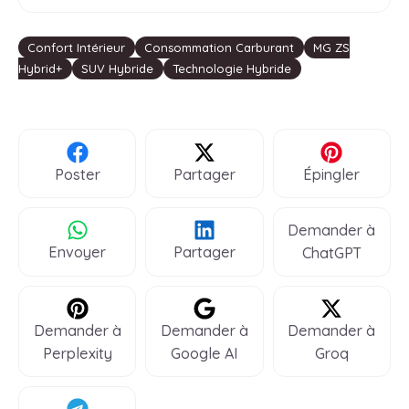
Étiquettes
Confort Intérieur
Consommation Carburant
MG ZS
Hybrid+
SUV Hybride
Technologie Hybride
Poster
Partager
Épingler
Demander à
Envoyer
Partager
ChatGPT
Demander à
Demander à
Demander à
Perplexity
Google AI
Groq