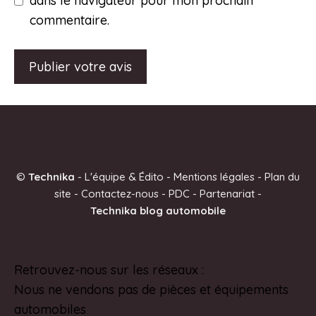
dans le navigateur pour mon prochain
commentaire.
A
l
t
e
©
Technika
-
L'équipe & Édito
-
Mentions légales
-
Plan du
r
site
-
Contactez-nous
-
PDC
-
Partenariat
-
n
Technika blog automobile
a
t
i
Retrouvez-nous sur les réseaux :
Pinterest
v
Nous ne vendons pas de pièces et équipements
e
automobiles