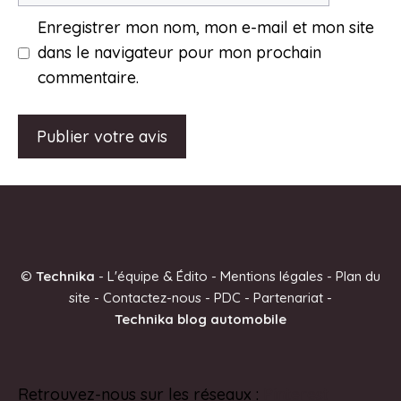
Enregistrer mon nom, mon e-mail et mon site
dans le navigateur pour mon prochain
commentaire.
A
l
t
e
©
Technika
-
L'équipe & Édito
-
Mentions légales
-
Plan du
r
site
-
Contactez-nous
-
PDC
-
Partenariat
-
n
Technika blog automobile
a
t
i
Retrouvez-nous sur les réseaux :
Pinterest