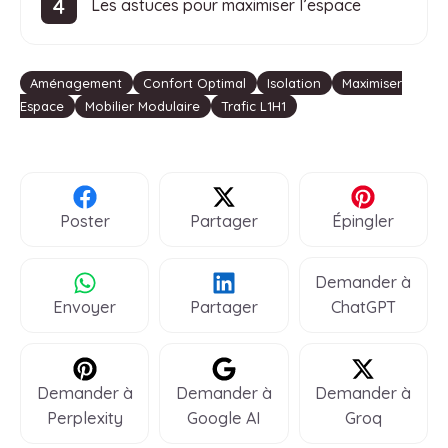
Les astuces pour maximiser l’espace
Étiquettes
Aménagement
Confort Optimal
Isolation
Maximiser
Espace
Mobilier Modulaire
Trafic L1H1
Poster
Partager
Épingler
Demander à
Envoyer
Partager
ChatGPT
Demander à
Demander à
Demander à
Perplexity
Google AI
Groq