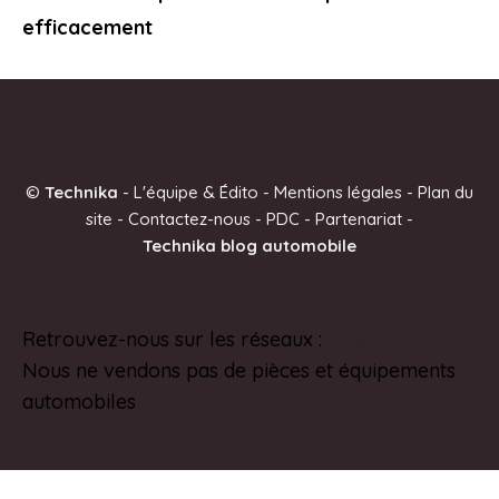
efficacement
©
Technika
-
L'équipe & Édito
-
Mentions légales
-
Plan du
site
-
Contactez-nous
-
PDC
-
Partenariat
-
Technika blog automobile
Retrouvez-nous sur les réseaux :
Pinterest
Nous ne vendons pas de pièces et équipements
automobiles