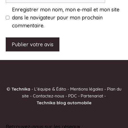
mail
Enregistrer mon nom, mon e-mail et mon site
dans le navigateur pour mon prochain
commentaire.
A
l
t
e
©
Technika
-
L'équipe & Édito
-
Mentions légales
-
Plan du
r
site
-
Contactez-nous
-
PDC
-
Partenariat
-
n
Technika blog automobile
a
t
i
Retrouvez-nous sur les réseaux :
Pinterest