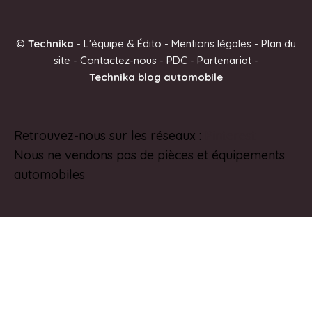
t
e
©
Technika
-
L'équipe & Édito
-
Mentions légales
-
Plan du
r
site
-
Contactez-nous
-
PDC
-
Partenariat
-
n
Technika blog automobile
a
t
i
Retrouvez-nous sur les réseaux :
Pinterest
v
Nous ne vendons pas de pièces et équipements
e
automobiles
: