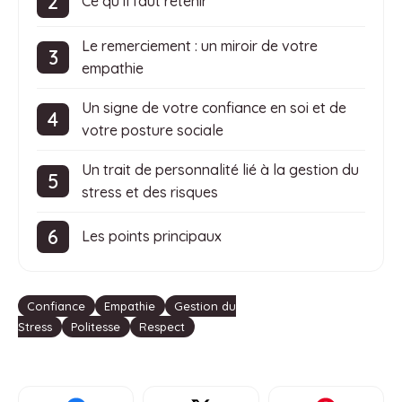
Ce qu’il faut retenir
Le remerciement : un miroir de votre
empathie
Un signe de votre confiance en soi et de
votre posture sociale
Un trait de personnalité lié à la gestion du
stress et des risques
Les points principaux
Étiquettes
Confiance
Empathie
Gestion du
Stress
Politesse
Respect