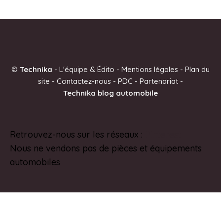
©
Technika
-
L'équipe & Édito
-
Mentions légales
-
Plan du
site
-
Contactez-nous
-
PDC
-
Partenariat
-
Technika blog automobile
Retrouvez-nous sur les réseaux :
Pinterest
Nous ne vendons pas de pièces et équipements
automobiles