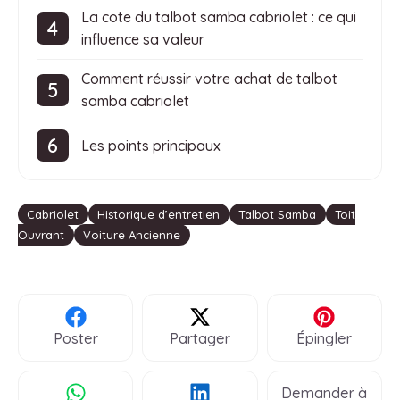
La cote du talbot samba cabriolet : ce qui
influence sa valeur
Comment réussir votre achat de talbot
samba cabriolet
Les points principaux
Étiquettes
Cabriolet
Historique d’entretien
Talbot Samba
Toit
Ouvrant
Voiture Ancienne
Poster
Partager
Épingler
Demander à