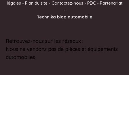
légales
-
Plan du site
-
Contactez-nous
-
PDC
-
Partenariat
n
-
a
Technika blog automobile
t
i
v
Retrouvez-nous sur les réseaux :
Pinterest
e
Nous ne vendons pas de pièces et équipements
:
automobiles