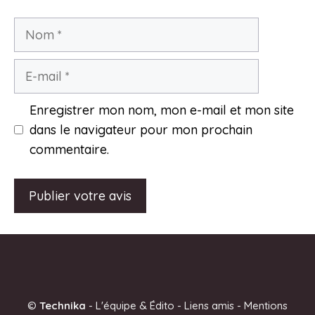
Nom
E-
mail
Enregistrer mon nom, mon e-mail et mon site
dans le navigateur pour mon prochain
commentaire.
A
l
t
e
©
Technika
-
L'équipe & Édito
-
Liens amis
-
Mentions
r