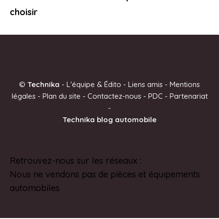
choisir
©
Technika
-
L'équipe & Édito
-
Liens amis
-
Mentions
légales
-
Plan du site
-
Contactez-nous
-
PDC
-
Partenariat
-
Technika blog automobile
Retrouvez-nous sur les réseaux :
Pinterest
Nous ne vendons pas de pièces et équipements
automobiles