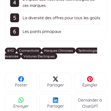
ces marques
La diversité des offres pour tous les goûts
Les points principaux
Étiquettes
BYD
Connectivité
Marques Chinoises
Technologie
Avancée
Voitures Électriques
Poster
Partager
Épingler
Demander à
Envoyer
Partager
ChatGPT