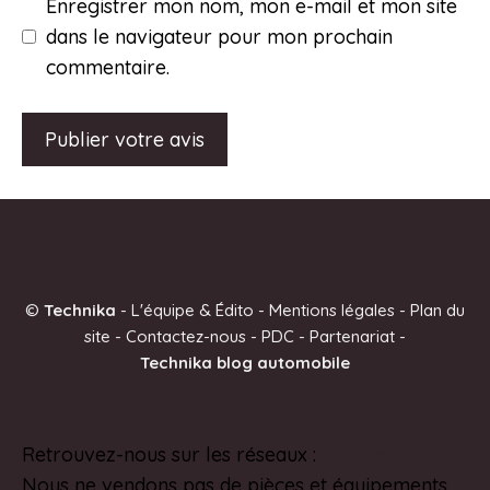
Enregistrer mon nom, mon e-mail et mon site
dans le navigateur pour mon prochain
commentaire.
A
l
t
e
©
Technika
-
L'équipe & Édito
-
Mentions légales
-
Plan du
r
site
-
Contactez-nous
-
PDC
-
Partenariat
-
n
Technika blog automobile
a
t
i
Retrouvez-nous sur les réseaux :
Pinterest
v
Nous ne vendons pas de pièces et équipements