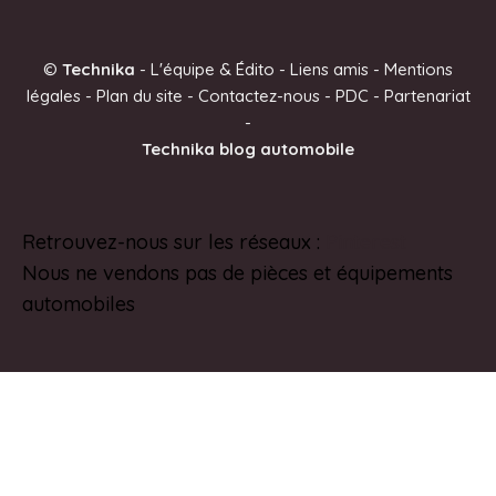
t
e
©
Technika
-
L'équipe & Édito
-
Liens amis
-
Mentions
r
légales
-
Plan du site
-
Contactez-nous
-
PDC
-
Partenariat
n
-
a
Technika blog automobile
t
i
v
Retrouvez-nous sur les réseaux :
Pinterest
e
Nous ne vendons pas de pièces et équipements
:
automobiles